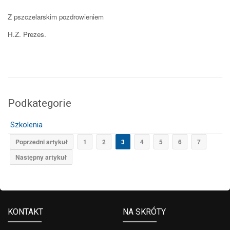
Z pszczelarskim pozdrowieniem
H.Z. Prezes.
Podkategorie
Szkolenia
Poprzedni artykuł
1
2
3
4
5
6
7
Następny artykuł
KONTAKT
NA SKRÓTY