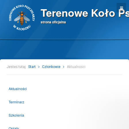
Terenowe Koło Ps
strona oficjalna
Jesteś tutaj:
Start
Członkowie
Aktualności
Aktualności
Terminarz
Szkolenia
Opłaty