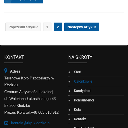
Poprzedni artykuł
1
2
Następny artykuł
KONTAKT
NA SKRÓTY
Adres
Start
Terenowe Koło Pszczelarzy w
Członkowie
Kłodzku
Kandydaci
Centrum Aktywności Lokalnej
ul. Waleriana Łukasińskiego 43
Konsumenci
57-300 Kłodzko
Koło
Prezes Koła tel.+48 603 518 912
Kontakt
kontakt@tkp.klodzko.pl