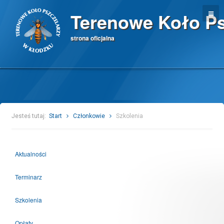
Terenowe Koło Ps
strona oficjalna
Jesteś tutaj:
Start
Członkowie
Szkolenia
Aktualności
Terminarz
Szkolenia
Opłaty