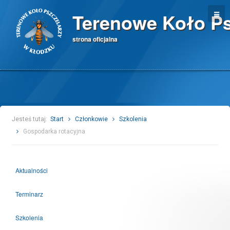
Terenowe Koło Ps
strona oficjalna
Jesteś tutaj:
Start
Członkowie
Szkolenia
Gospodarka rotacyjna
Aktualności
Terminarz
Szkolenia